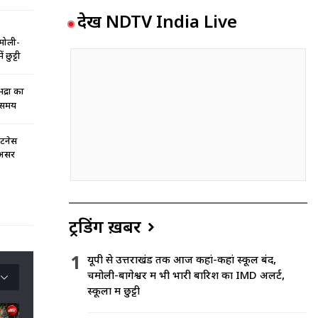
देखें NDTV India Live
चमोली-
 छुट्टी
द्रा का
भ समय
िटनेस
 असर
ट्रेंडिंग ख़बरें
यूपी से उत्तराखंड तक आज कहां-कहां स्कूल बंद,
चमोली-बागेश्वर में भी भारी बारिश का IMD अलर्ट,
स्कूलों में छुट्टी