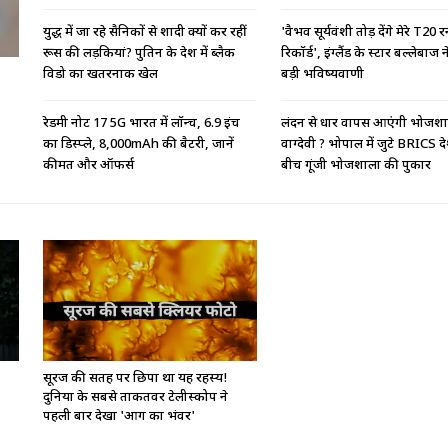
युद्ध में जा रहे सैनिकों से शादी क्यों कर रहीं
'वैभव सूर्यवंशी तोड़ देंगे मेरे T20 र
रूस की लड़कियां? पुतिन के देश में ब्लैक
रिकॉर्ड', इंग्लैंड के स्टार बल्लेबाज 
विडो का खतरनाक खेल
बड़ी भविष्यवाणी
रेडमी नोट 17 5G भारत में लॉन्च, 6.9 इंच
लंदन से धार वापस आएंगी भोजश
का डिस्प्ले, 8,000mAh की बैटरी, जानें
वाग्देवी ? भोपाल में जुटे BRICS दे
कीमत और ऑफर्स
बीच गूंजी भोजशाला की पुकार
सूरज की सतह पर छिपा था यह रहस्य!
दुनिया के सबसे ताकतवर टेलीस्कोप ने
पहली बार देखा 'आग का भंवर'