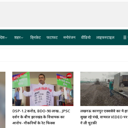
देश
शहर
क्रिकेट
फटाफट
मनोरंजन
वीडियो
लाइफस्टाइल
5 मिनट का रास्ता पौना घंटे में; ठाणे के गड्ढों से परेशान, अस्पताल पहुंचने से पहले ही ऑटो में हुआ बच्चे का जन्म
आसाराम को झटका, नाबालिग से रेप केस में अंतरिम जमानत से सुप्रीम कोर्ट का इनकार
DSP-1.2 करोड़, BDO-90 लाख... JPSC
लखनऊ कानपुर एक्सप्रेसवे का ये ह
प्रदर्शन के बीच झारखंड के विधायक का
सुखा रहे पंखे, वायरल VIDEO पर
आरोप- नौकरियों के रेट फिक्स
ने ली चुटकी