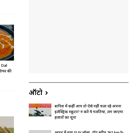
ै Dal
शेयर की
ऑटो
बारिश में कहीं आप तो ऐसे नहीं चला रहे अपना
इलेक्ट्रिक स्कूटर? न करें ये गलतियां, लग जाएगा
हजारों का चूना
भारत में नया SUV लॉन्च, टॉप स्पीड 261 km/h,