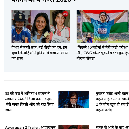
वैभव से तन्वी तक, नई पीढ़ी का दम, इन
'पिछले 10 महीनों ने मेरी कड़ी परीक्षा
युवा खिलाड़ियों ने दुनिया में बजाया भारत
ली', CWG गोल्ड चूकने पर भावुक हु
का डंका
नीरज चोपड़ा
83 की उम्र में अमिताभ बच्चन ने
नुसरत फतेह अली खान
लगातार 24 घंटे किया काम, कहा-
पहले आई कल्ट कव्वा
मेरी जगह किसी और को रख लिया
Z के बीच खूब हो रहा ट्रे
जाता
पहली पसंद
Awarapan 2 Trailer: आवारापन
स्कूल से आने के बाद अप