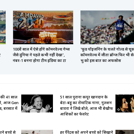
100वें साल में ऐसे होंगे कॉमनवेल्थ गेम्स
'फूड पॉइजनिंग के चलते गोल्ड से चूक
ए
जैसे दुनिया ने पहले कभी नहीं देखा',
कॉमनवेल्थ में जीता ब्रॉन्ज फिर भी से
नंबर-1 बनना होगा टीम इंडिया का टा
प्रभु को इस बात का अफसोस
 की 41 साल
51 साल पुराना कपूर खानदान के
ली, आज Gen
बेटा-बहू का रोमांटिक गाना, गुलशन
ंड, बरसात में
बावरा ने लिखे बोले, आज भी बेखौफ
आशिकों का फेवरेट
ने बच्चे से
हर पैरेंट्स को अपने बच्चे को सिखाने