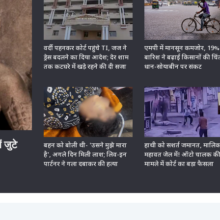
वर्दी पहनकर कोर्ट पहुंचे TI, जज ने
एमपी में मानसून कमजोर, 19
ड्रेस बदलने का दिया आदेश; देर शाम
बारिश ने बढ़ाई किसानों की चिं
तक कटघरे में खड़े रहने की दी सजा
धान-सोयाबीन पर संकट
 जुटे
बहन को बोली थी- 'उसने मुझे मारा
हाथी को सशर्त जमानत, मालि
है', अगले दिन मिली लाश; लिव-इन
महावत जेल में! ऑटो चालक क
पार्टनर ने गला दबाकर की हत्या
मामले में कोर्ट का बड़ा फैसला