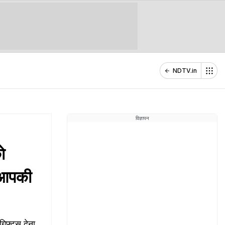
NDTV.in
विज्ञापन
ो
ी आपकी
फ्ट्स देना