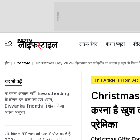
विज्ञापन
लाइफ हैक्स
फैशन/ब्‍यूटी
पैरेंट
होम
Lifestyle
Christmas Day 2025: क्रिसमस पर गर्लफ्रेंड को करना है खुश तो गिफ्ट में दें
This Article is From Dec
यह भी पढ़ें
Christmas D
मां बनना आसान नहीं, Breastfeeding
के दौरान इन बातों का रखें ध्यान,
Divyanka Tripathi ने शेयर किया
करना है खुश तो
अपना अनुभव
प्रेमिका
रव‍ि क‍िशन 57 साल की उम्र में रोज करते हैं
Christmas Gifts For Gi
200 पुश अप्‍स और पीते हैं कोकनट म‍िल्‍क