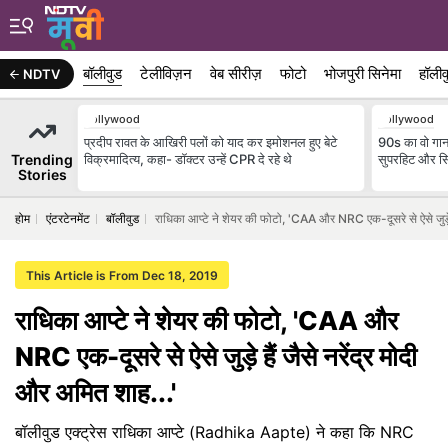
बॉलीवुड
टेलीविज़न
वेब सीरीज़
फोटो
भोजपुरी सिनेमा
हॉलीव
NDTV
Bollywood
Bollywood
प्रदीप रावत के आखिरी पलों को याद कर इमोशनल हुए बेटे
90s का वो गाना
Trending
विक्रमादित्य, कहा- डॉक्टर उन्हें CPR दे रहे थे
सुपरहिट और सि
Stories
होम
एंटरटेनमेंट
बॉलीवुड
राधिका आप्टे ने शेयर की फोटो, 'CAA और NRC एक-दूसरे से ऐसे जुड़े ह
This Article is From Dec 18, 2019
राधिका आप्टे ने शेयर की फोटो, 'CAA और
NRC एक-दूसरे से ऐसे जुड़े हैं जैसे नरेंद्र मोदी
और अमित शाह...'
बॉलीवुड एक्ट्रेस राधिका आप्टे (Radhika Aapte) ने कहा कि NRC