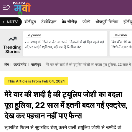
बॉलीवुड
टेलीविज़न
वेब सीरीज़
फोटो
भोजपुरी सिनेमा
हॉलीव
NDTV
Bollywood
Television
रामायणम् की रिलीज डेट कनफर्म, दिवाली से दो दिन पहले बड़े
बिग बॉस 19 के 
Trending
पर्दे पर आएंगे श्रीराम, पढ़ें क्या है रिलीज डेट
रिश्ते में दरा
Stories
होम
एंटरटेनमेंट
बॉलीवुड
मेरे यार की शादी है की ट्यूलिप जोशी का बदला पूरा हुलिया, 22 साल मे
This Article is From Feb 04, 2024
मेरे यार की शादी है की ट्यूलिप जोशी का बदला
पूरा हुलिया, 22 साल में इतनी बदल गईं एक्ट्रेस,
देख कर पहचान नहीं पाए फैन्स
सुपरहिट फिल्म से सुपरहिट डेब्यू करने वाली ट्यूलिप जोशी से उम्मीदें तो