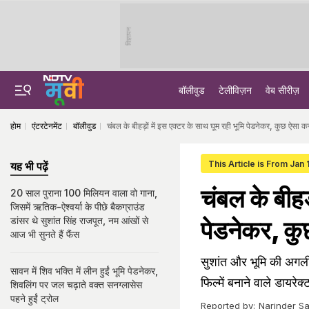
विज्ञापन
बॉलीवुड
टेलीविज़न
वेब सीरीज़
होम
एंटरटेनमेंट
बॉलीवुड
चंबल के बीहड़ों में इस एक्टर के साथ घूम रही भूमि पेडनेकर, कुछ ऐसा कर
This Article is From Jan 
यह भी पढ़ें
चंबल के बीहड़
20 साल पुराना 100 मिलियन वाला वो गाना,
जिसमें ऋतिक-ऐश्वर्या के पीछे बैकग्राउंड
डांसर थे सुशांत सिंह राजपूत, नम आंखों से
पेडनेकर, कुछ
आज भी सुनते हैं फैंस
सुशांत और भूमि की अगली फ
सावन में शिव भक्ति में लीन हुईं भूमि पेडनेकर,
फिल्में बनाने वाले डायरेक
शिवलिंग पर जल चढ़ाते वक्त सनग्लासेस
पहने हुईं ट्रोल
Reported by:
Narinder Sa