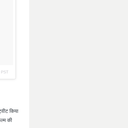
m PST
ट्वीट किया
िल्म की