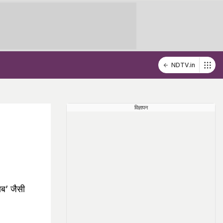
NDTV.in
विज्ञापन
ाब’ जैसी