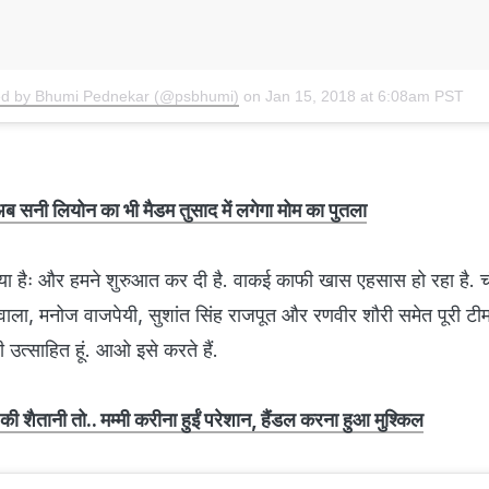
ed by Bhumi Pednekar (@psbhumi)
on
Jan 15, 2018 at 6:08am PST
ब सनी लियोन का भी मैडम तुसाद में लगेगा मोम का पुतला
किया हैः और हमने शुरुआत कर दी है. वाकई काफी खास एहसास हो रहा है. 
ूवाला, मनोज वाजपेयी, सुशांत सिंह राजपूत और रणवीर शौरी समेत पूरी टी
उत्साहित हूं. आओ इसे करते हैं.
की शैतानी तो.. मम्मी करीना हुईं परेशान, हैंडल करना हुआ मुश्किल