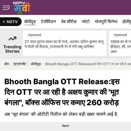
बॉलीवुड
टेलीविज़न
वेब सीरीज़
फोटो
भोजपुरी सिनेमा
हॉलीव
NDTV
Bollywood
Bollywood
27 साल पुराना सावन का वो गाना, अलका-उदित-कुमार सानू
1959 का वो ग
Trending
ने घोली थी मिठास, राजस्थानी रंग में रंगी तब्बू-करिश्मा
हीरोइन, सी. राम
Stories
अमर
होम
एंटरटेनमेंट
बॉलीवुड
Bhooth Bangla OTT Release:इस दिन OTT पर आ रही है अक्षय क
Bhooth Bangla OTT Release:इस
दिन OTT पर आ रही है अक्षय कुमार की 'भूत
बंगला", बॉक्स ऑफिस पर कमाए 260 करोड़
अब 'भूत बंगला' की ओटीटी रिलीज को लेकर बड़ी खबर सामने आई है.
विज्ञापन