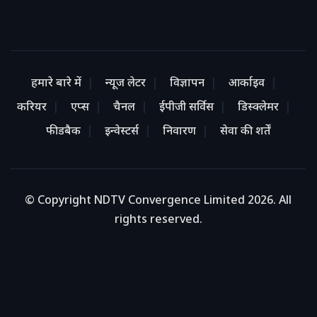
हमारे बारे में
न्यूज लेटर
विज्ञापन
आर्काइव
करियर
एप्स
चैनल
ईपीजी सर्विस
डिस्क्लेमर
फीडबैक
इन्वेस्टर्स
निवारण
सेवा की शर्तें
© Copyright NDTV Convergence Limited 2026. All
rights reserved.