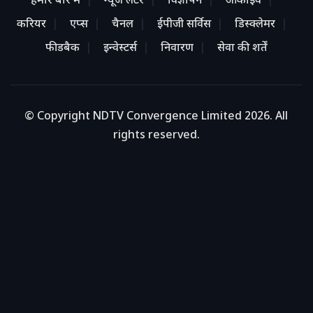
हमारे बारे में
न्यूज लेटर
विज्ञापन
आर्काइव
करियर
एप्स
चैनल
ईपीजी सर्विस
डिस्क्लेमर
फीडबैक
इन्वेस्टर्स
निवारण
सेवा की शर्तें
© Copyright NDTV Convergence Limited 2026. All
rights reserved.