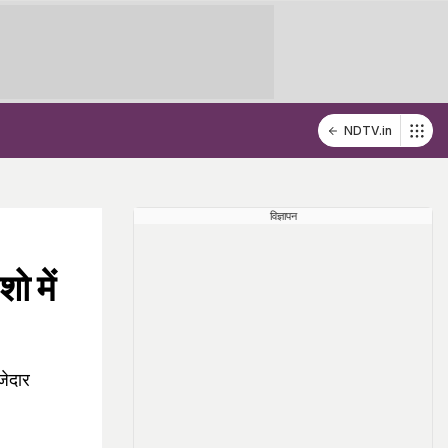
NDTV.in
विज्ञापन
ो में
जेदार