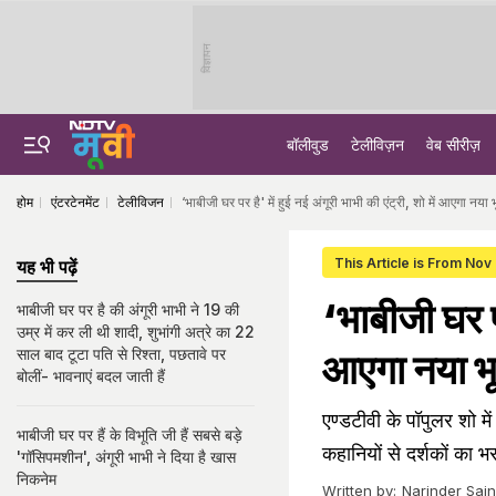
विज्ञापन
बॉलीवुड
टेलीविज़न
वेब सीरीज़
होम
एंटरटेनमेंट
टेलीविजन
‘भाबीजी घर पर है' में हुई नई अंगूरी भाभी की एंट्री, शो में आएगा नया
This Article is From Nov
यह भी पढ़ें
‘भाबीजी घर पर
भाबीजी घर पर है की अंगूरी भाभी ने 19 की
उम्र में कर ली थी शादी, शुभांगी अत्रे का 22
साल बाद टूटा पति से रिश्ता, पछतावे पर
आएगा नया भ
बोलीं- भावनाएं बदल जाती हैं
एण्डटीवी के पॉपुलर शो 
भाबीजी घर पर हैं के विभूति जी हैं सबसे बड़े
कहानियों से दर्शकों का भ
'गॉसिपमशीन', अंगूरी भाभी ने दिया है खास
निकनेम
Written by:
Narinder Sain