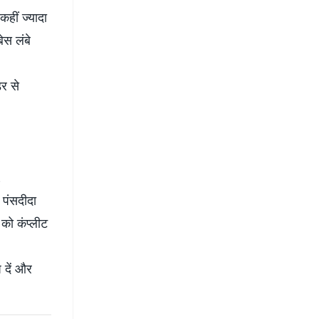
ीं ज्‍यादा
ेस लंबे
र से
ं.
 पंसदीदा
ो कंप्‍लीट
 दें और