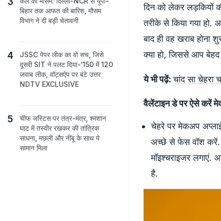
कल का मौसम: दिल्ली-NCR से यूपी-
दिन को लेकर लड़कियों क
बिहार तक आफत की बारिश, मौसम
विभाग ने दी बड़ी चेतावनी
तरीके से किया गया हो. 
बाद ही वह खराब होना शुर
क्‍या हो, जिससे आप बेह
JSSC पेपर लीक का वो सच, जिसे
दूसरी SIT ने पलट दिया-‘150 में 120
जवाब लीक, वॉट्सऐप पर बंटे उत्तर
ये भी पढ़ें:
चांद सा चेहरा च
NDTV EXCLUSIVE
वैलेंटाइन डे पर ऐसे करें 
चीफ जस्टिस पर तंत्र-मंत्र, श्मशान
चेहरे पर मेकअप अप्ला
घाट में तस्‍वीर रखकर की तांत्रिक
साधना, मछली और नींबू के साथ ये
अच्‍छे से फेस वॉश करे
सामान मिला
मॉइश्चराइजर लगाएं. अ
है.