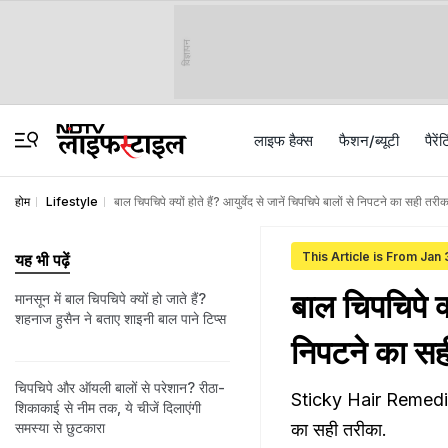
विज्ञापन
लाइफ हैक्स
फैशन/ब्‍यूटी
पैरेंट
होम
Lifestyle
बाल चिपचिपे क्यों होते हैं? आयुर्वेद से जानें चिपचिपे बालों से निपटने का सही तरीक
This Article is From Jan
यह भी पढ़ें
बाल चिपचिपे क्य
मानसून में बाल चिपचिपे क्यों हो जाते हैं?
शहनाज हुसैन ने बताए शाइनी बाल पाने ट‍िप्‍स
निपटने का सह
चिपचिपे और ऑयली बालों से परेशान? रीठा-
Sticky Hair Remedies: च
शिकाकाई से नीम तक, ये चीजें दिलाएंगी
समस्या से छुटकारा
का सही तरीका.