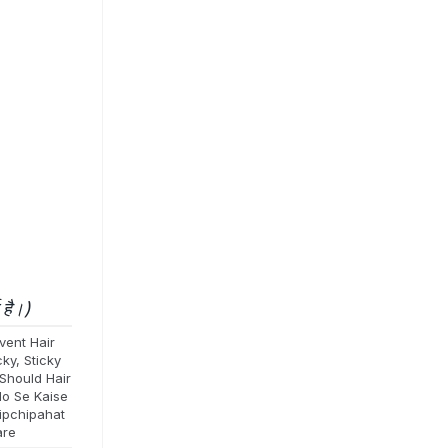
 है।)
vent Hair
cky
,
Sticky
Should Hair
lo Se Kaise
ipchipahat
are