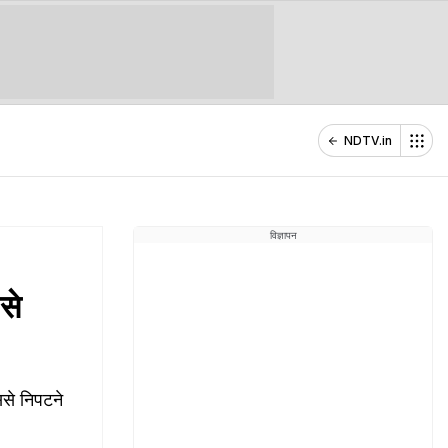
NDTV.in
विज्ञापन
 से
ससे निपटने