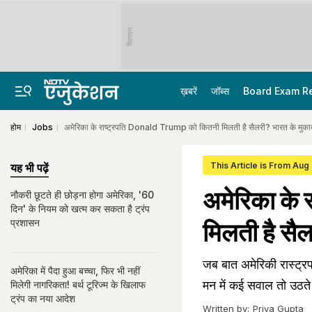
विज्ञापन
ख़बरें
जॉब्स
Board Exam R
होम
Jobs
अमेरिका के राष्ट्रपति Donald Trump को कितनी मिलती है सैलरी? भारत के मुकाब
This Article is From Aug
यह भी पढ़ें
अमेरिका के
नौकरी छूटते ही छोड़ना होगा अमेर‍िका, '60
दिन' के नियम को खत्‍म कर सकता है ट्रंप
प्रशासन
मिलती है सै
जब बात अमेरिकी रास्ट
अमेरिका में पैदा हुआ बच्चा, फिर भी नहीं
मन में कई सवाल तो उठते ह
मिलेगी नागरिकता! बर्थ टूरिज्म के खिलाफ
ट्रंप का नया आदेश
Written by:
Priya Gupta