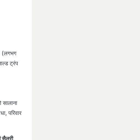
0 (लगभग
ल्ड ट्रंप
ो सालाना
िधा, परिवार
 सैलरी