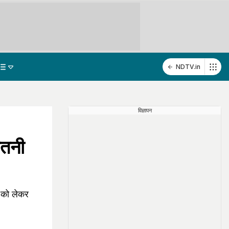
NDTV.in
विज्ञापन
ितनी
 को लेकर