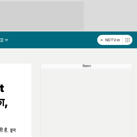
NDTV.in
विज्ञापन
t
ा,
 है. इन