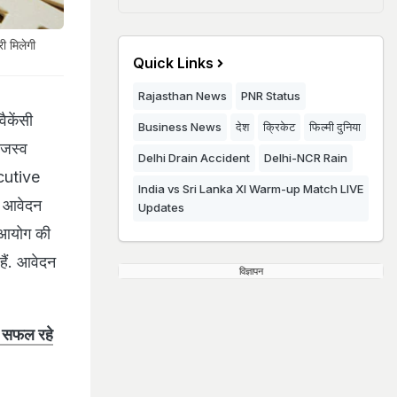
ी मिलेगी
Quick Links
Rajasthan News
PNR Status
ैकेंसी
Business News
देश
क्रिकेट
फिल्मी दुनिया
ाजस्व
Delhi Drain Accident
Delhi-NCR Rain
cutive
India vs Sri Lanka XI Warm-up Match LIVE
से आवेदन
Updates
ा आयोग की
ैं. आवेदन
विज्ञापन
ं सफल रहे