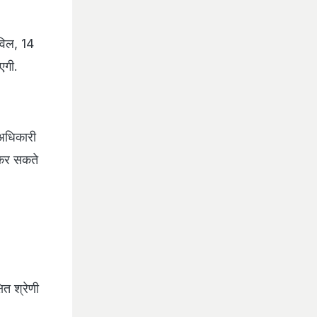
िविल, 14
ाएगी.
 अधिकारी
 कर सकते
त श्रेणी