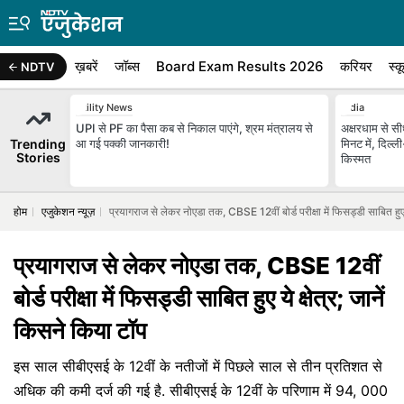
ख़बरें
जॉब्स
Board Exam Results 2026
करियर
स्क
NDTV
Utility News
India
UPI से PF का पैसा कब से निकाल पाएंगे, श्रम मंत्रालय से
अक्षरधाम से स
Trending
आ गई पक्‍की जानकारी!
मिनट में, दिल्
Stories
किस्मत
होम
एजुकेशन न्यूज़
प्रयागराज से लेकर नोएडा तक, CBSE 12वीं बोर्ड परीक्षा में फिसड्डी साबित हुए य
प्रयागराज से लेकर नोएडा तक, CBSE 12वीं
बोर्ड परीक्षा में फिसड्डी साबित हुए ये क्षेत्र; जानें
किसने किया टॉप
इस साल सीबीएसई के 12वीं के नतीजों में पिछले साल से तीन प्रतिशत से
अधिक की कमी दर्ज की गई है. सीबीएसई के 12वीं के परिणाम में 94, 000