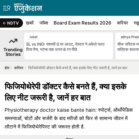
ख़बरें
जॉब्स
Board Exam Results 2026
करियर
स्क
NDTV
Cricket
Madhya Prad
SL vs IND: यशस्वी 0 पर आउट, देवदत्त ने अकेले पलट
चीफ जस्टिस पर 
Trending
दिया मैच, स्टंप्स तक भारत 6 रन पीछे
तांत्रिक साधना
Stories
होम
करियर
फिजियोथेरेपी डॉक्‍टर कैसे बनते हैं, क्‍या इसके लिए नीट जरूरी है, जानें हर बात
फिजियोथेरेपी डॉक्‍टर कैसे बनते हैं, क्‍या इसके
लिए नीट जरूरी है, जानें हर बात
Physiotherapy doctor kaise bante hain: स्‍पोर्ट्स, ऑर्थोपेडिक
समस्याओं, चोटों और सर्जरी के बाद मरीजों को फिर से सामान्य जीवन में
लौटाने में फिजियोथेरेपिस्ट की जरूरत होती है.