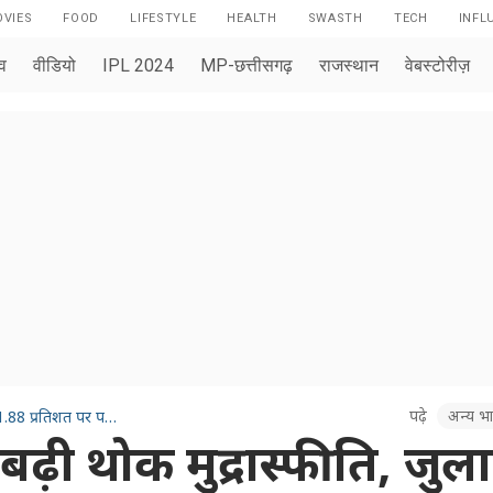
VIES
FOOD
LIFESTYLE
HEALTH
SWASTH
TECH
INFL
ाव
वीडियो
IPL 2024
MP-छत्तीसगढ़
राजस्थान
वेबस्टोरीज़
पढ़े
अन्य भा
पांच महीने में पहली बार बढ़ी थोक मुद्रास्फीति, जुलाई में 1.88 प्रतिशत पर पहुंची
बढ़ी थोक मुद्रास्फीति, जुल