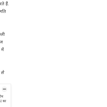
े हैं.
 गति
मछली
ाज
में
 से
ोम
I का