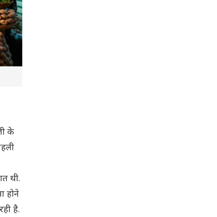
जी के
 पहली
शत थी.
ा होने
ही है.