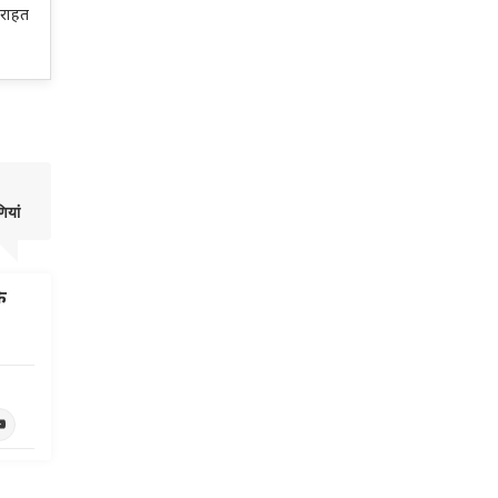
 राहत
णियां
े