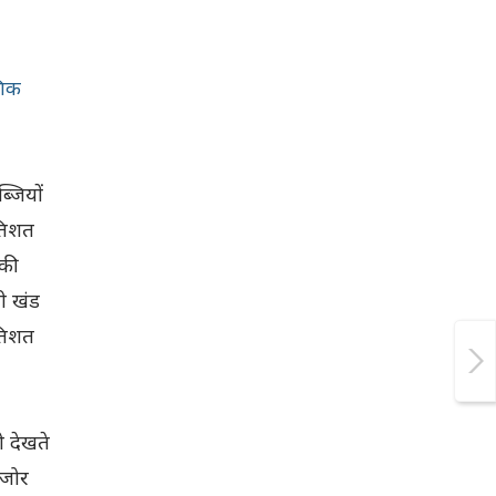
शिक
्जियों
रतिशत
 की
ी खंड
रतिशत
ो देखते
मजोर