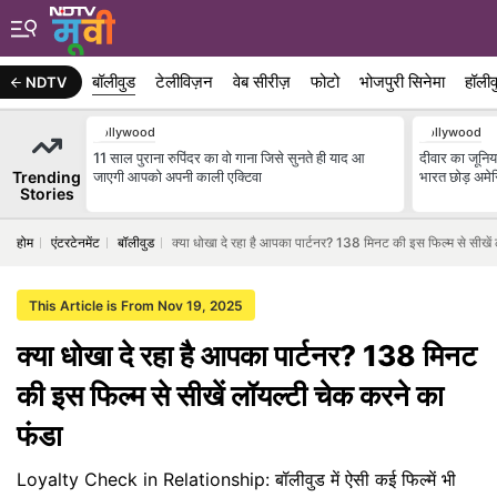
बॉलीवुड
टेलीविज़न
वेब सीरीज़
फोटो
भोजपुरी सिनेमा
हॉलीव
NDTV
Bollywood
Bollywood
11 साल पुराना रुपिंदर का वो गाना जिसे सुनते ही याद आ
दीवार का जूनिय
Trending
जाएगी आपको अपनी काली एक्टिवा
भारत छोड़ अमेर
Stories
होम
एंटरटेनमेंट
बॉलीवुड
क्या धोखा दे रहा है आपका पार्टनर? 138 मिनट की इस फिल्म से सीखें
This Article is From Nov 19, 2025
क्या धोखा दे रहा है आपका पार्टनर? 138 मिनट
की इस फिल्म से सीखें लॉयल्टी चेक करने का
फंडा
Loyalty Check in Relationship: बॉलीवुड में ऐसी कई फिल्में भी