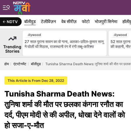
बॉलीवुड
टेलीविज़न
वेब सीरीज़
फोटो
भोजपुरी सिनेमा
हॉलीव
NDTV
Bollywood
Bollywood
27 साल पुराना सावन का वो गाना, अलका-उदित-कुमार सानू
52 साल पुराना 
Trending
ने घोली थी मिठास, राजस्थानी रंग में रंगी तब्बू-करिश्मा
की कहानी, नी
Stories
होम
एंटरटेनमेंट
बॉलीवुड
Tunisha Sharma Death News: तुनिषा शर्मा की मौत पर छलका कंगन
This Article is From Dec 28, 2022
Tunisha Sharma Death News:
तुनिषा शर्मा की मौत पर छलका कंगना रनौत का
दर्द, पीएम मोदी से की अपील, धोखा देने वालों को
हो सजा-ए-मौत