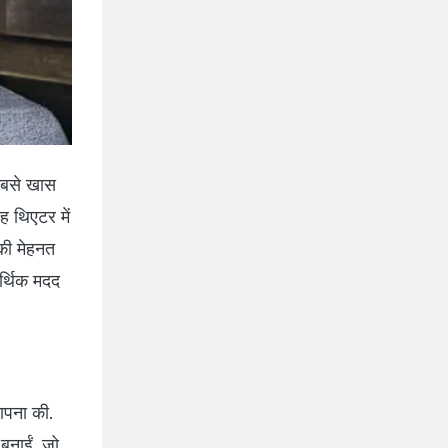
 सबसे खास
ह थिएटर में
की मेहनत
र्थिक मदद
ापना की.
 बनाईं, जो