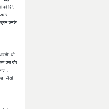
ं को हिंदी
 'अमर
्यूशन उनके
'आरती' थी,
िल्म उस दौर
 चल',
ंश' जैसी