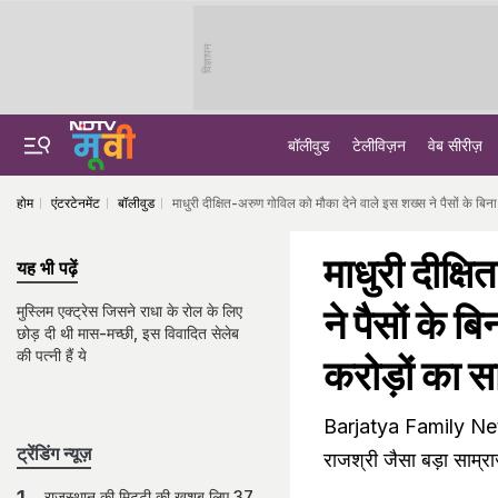
विज्ञापन
बॉलीवुड
टेलीविज़न
वेब सीरीज़
होम
एंटरटेनमेंट
बॉलीवुड
माधुरी दीक्षित-अरुण गोविल को मौका देने वाले इस शख्स ने पैसों के बि
माधुरी दीक्ष
यह भी पढ़ें
ने पैसों के 
मुस्लिम एक्ट्रेस जिसने राधा के रोल के लिए
छोड़ दी थी मास-मच्छी, इस विवादित सेलेब
की पत्नी हैं ये
करोड़ों का स
Barjatya Family Net W
ट्रेंडिंग न्यूज़
राजश्री जैसा बड़ा साम्र
राजस्थान की मिट्टी की खुशबू लिए 37