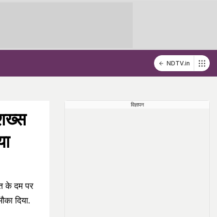
NDTV.in
विज्ञापन
 शख्स
या
त के दम पर
मौका दिया.