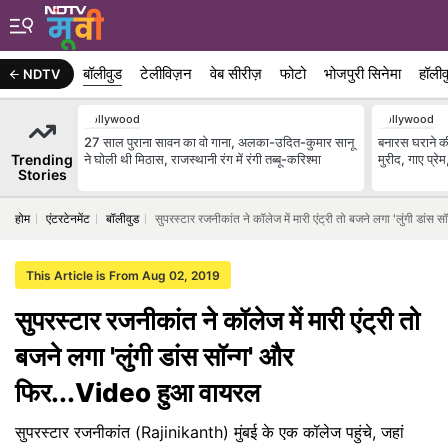
बॉलीवुड
टेलीविज़न
वेब सीरीज़
फोटो
भोजपुरी सिनेमा
हॉलीव
NDTV
Bollywood
Bollywood
27 साल पुराना सावन का वो गाना, अलका-उदित-कुमार सानू
बनारस घराने क
Trending
ने घोली थी मिठास, राजस्थानी रंग में रंगी तब्बू-करिश्मा
मुरीद, गाए प्रे
Stories
होम
एंटरटेनमेंट
बॉलीवुड
सुपरस्टार रजनीकांत ने कॉलेज में मारी एंट्री तो बजने लगा 'लुंगी डां
This Article is From Aug 02, 2019
सुपरस्टार रजनीकांत ने कॉलेज में मारी एंट्री तो
बजने लगा 'लुंगी डांस सॉन्ग' और
फिर...Video हुआ वायरल
सुपरस्टार रजनीकांत (Rajinikanth) मुंबई के एक कॉलेज पहुंचे, जहां