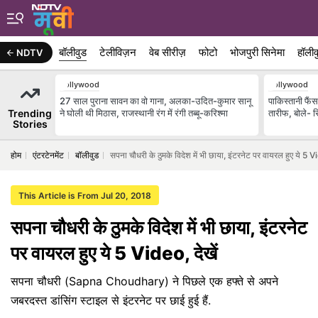
बॉलीवुड
टेलीविज़न
वेब सीरीज़
फोटो
भोजपुरी सिनेमा
हॉलीव
NDTV
Bollywood
Bollywood
27 साल पुराना सावन का वो गाना, अलका-उदित-कुमार सानू
पाकिस्तानी फैं
Trending
ने घोली थी मिठास, राजस्थानी रंग में रंगी तब्बू-करिश्मा
तारीफ, बोले- र
Stories
होम
एंटरटेनमेंट
बॉलीवुड
सपना चौधरी के ठुमके विदेश में भी छाया, इंटरनेट पर वायरल हुए ये 5 Vi
This Article is From Jul 20, 2018
सपना चौधरी के ठुमके विदेश में भी छाया, इंटरनेट
पर वायरल हुए ये 5 Video, देखें
सपना चौधरी (Sapna Choudhary) ने पिछले एक हफ्ते से अपने
जबरदस्त डांसिंग स्टाइल से इंटरनेट पर छाई हुई हैं.