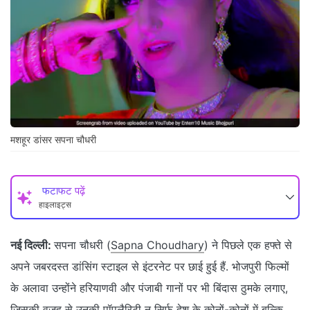
मशहूर डांसर सपना चौधरी
फटाफट पढ़ें
हाइलाइट्स
नई दिल्ली:
सपना चौधरी (
Sapna Choudhary
) ने पिछले एक हफ्ते से
अपने जबरदस्त डांसिंग स्टाइल से इंटरनेट पर छाई हुई हैं. भोजपुरी फिल्मों
के अलावा उन्होंने हरियाणवी और पंजाबी गानों पर भी बिंदास ठुमके लगाए,
जिसकी वजह से उनकी पॉपुलैरिटी न सिर्फ देश के कोनों-कोनों में बल्कि