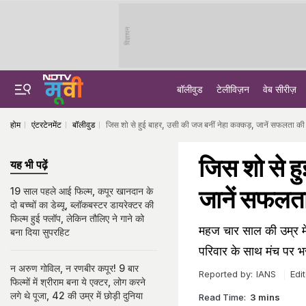
विज्ञापन
बॉलीवुड
टेलीविज़न
वेब सीरीज़
होम
एंटरटेनमेंट
बॉलीवुड
जिस शो से हुई बाहर, उसी की जज बनीं नेहा कक्कड़, जानें सफलता की 
जिस शो से ह
यह भी पढ़ें
जानें सफलता
19 साल पहले आई फिल्म, कपूर खानदान के
दो बच्चों का डेब्यू, ब्लॉकबस्टर डायरेक्टर की
फिल्म हुई फ्लॉप, लेकिन तौलिए ने गाने को
महज चार साल की उम्र में 
बना दिया सुपरहिट
परिवार के साथ मंच पर भ
न अरुण गोविल, न रणबीर कपूर! 9 बार
Reported by:
IANS
Edi
फिल्मों में श्रीराम बना ये एक्टर, लोग करने
लगे थे पूजा, 42 की उम्र में छोड़ी दुनिया
Read Time:
3 mins