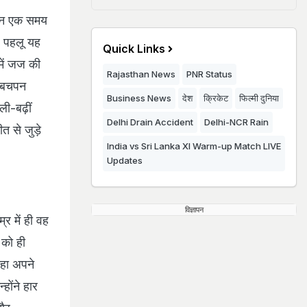
ेकिन एक समय
प पहलू यह
Quick Links
 में जज की
Rajasthan News
PNR Status
ा बचपन
Business News
देश
क्रिकेट
फिल्मी दुनिया
ली-बढ़ीं
Delhi Drain Accident
Delhi-NCR Rain
 से जुड़े
India vs Sri Lanka XI Warm-up Match LIVE
Updates
विज्ञापन
र में ही वह
 को ही
ेहा अपने
होंने हार