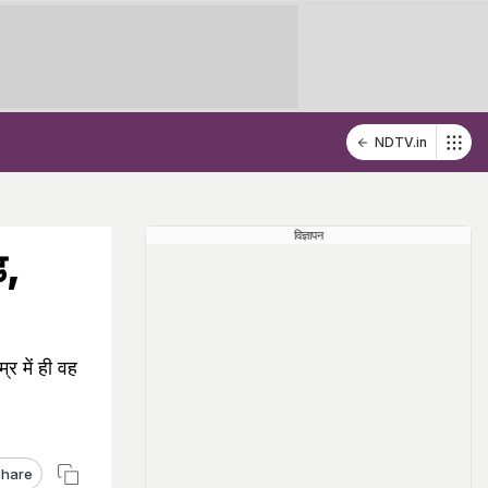
NDTV.in
विज्ञापन
़,
र में ही वह
hare