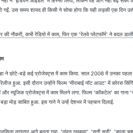
 नेहा ने 'इंडियन आइडल' में हिस्सा लिया, लेकिन वह आगे नहीं बढ़ सकीं
र हो गईं. उस समय शायद ही किसी ने सोचा होगा कि यही लड़की एक दिन उस
 की नौकरी, कभी रेडियो में काम, फिर एक 'रेलवे प्लेटफॉर्म' ने बदल डाली
बम
ेहा ने छोटे-बड़े कई प्रोजेक्ट्स में काम किया. साल 2008 में उनका पहला
रिलीज हुआ. इसी दौरान उन्होंने फिल्म 'मीराबाई नॉट आउट' में कोरस सिंगि
ों और म्यूजिक प्रोजेक्ट्स में काम मिलने लगा. फिल्म 'कॉकटेल' का गाना 'स
़ा मोड़ साबित हुआ. इस गाने ने उन्हें देशभर में पहचान दिलाई.
सिला लगातार आगे बढ़ता गया. 'लंदन ठुमकदा', 'सनी सनी', 'काला चश्म