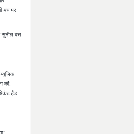
 और
ी मंच पर
 सुनील दत्त
 म्यूजिक
ंग की.
ेकंड हैंड
ा',