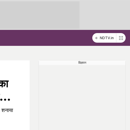
NDTV.in
विज्ञापन
 का
...
र शनाया