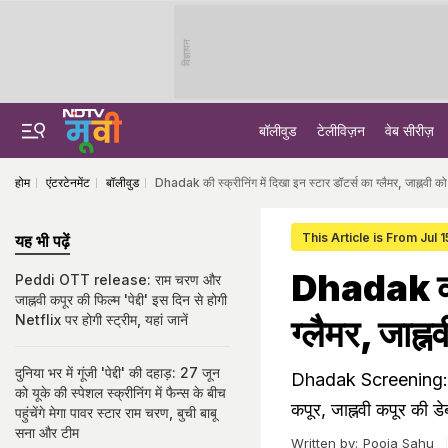
विज्ञापन
बॉलीवुड
टेलीविज़न
वेब सीरीज़
होम
एंटरटेनमेंट
बॉलीवुड
Dhadak की स्क्रीनिंग में दिखा इन स्टार डॉटर्स का ग्लैमर, जाह्नवी को
This Article is From Jul 
यह भी पढ़ें
Dhadak की स
Peddi OTT release: राम चरण और
जाह्नवी कपूर की फिल्म 'पेद्दी' इस दिन से होगी
Netflix पर होगी स्ट्रीम, यहां जानें
ग्लैमर, जाह्
दुनिया भर में गूंजी 'पेद्दी' की दहाड़: 27 जून
Dhadak Screening: बी-
को यूके की स्पेशल स्क्रीनिंग में फैन्स के बीच
कपूर, जाह्नवी कपूर की डेब
पहुंचेंगे मेगा पावर स्टार राम चरण, बुची बाबू
सना और टीम
Written by:
Pooja Sahu