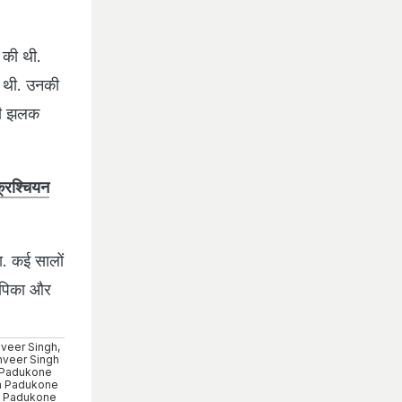
 की थी.
ी थी. उनकी
 की झलक
क्रिश्चियन
ा. कई सालों
दीपिका और
veer Singh
,
veer Singh
 Padukone
a Padukone
 Padukone