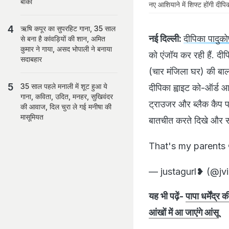
बाकी
नए आशियाने में शिफ्ट होंगी दीपि
ऋषि कपूर का सुपरहिट गाना, 35 साल
नई दिल्ली:
दीपिका पादुक
से बना है कांवड़ियों की शान, अमित
कुमार ने गाया, असद भोपाली ने बनाया
को एंजॉय कर रही हैं. द
सदाबहार
(चार मंजिला घर) की बालक
35 साल पहले मनाली में शूट हुआ ये
दीपिका ह्वाइट को-ऑर्ड आ
गाना, कविता, उदित, मनहर, सुखिवंदर
ट्राउजर और ब्लैक कैप प
की आवाज, दिल चुरा ले गई मनीषा की
मासूमियत
बातचीत करते दिखे और सब
That's my parents
— justagurl❥ (@jv
यह भी पढ़ें-
पापा धर्मेंद
आंखों में आ जाएंगे आंसू