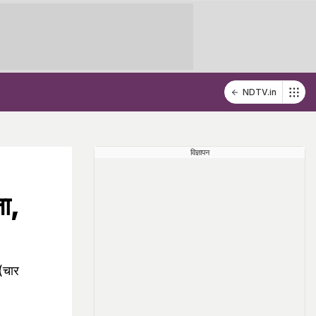
NDTV.in
विज्ञापन
जा,
 (चार