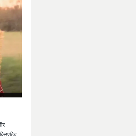
 और
 क्रिएटिव