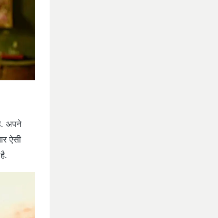
ै. अपने
तार ऐसी
है.