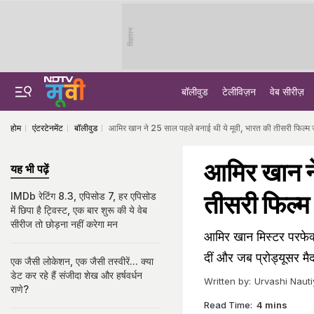
विज्ञापन
बॉलीवुड
टेलीविज़न
वेब सीरीज़
होम
एंटरटेनमेंट
बॉलीवुड
आमिर खान ने 25 साल पहले बनाई थी ये मूवी, भारत की तीसरी फिल्म ज
आमिर खान ने
यह भी पढ़ें
तीसरी फिल्म 
IMDb रेटिंग 8.3, एपिसोड 7, हर एपिसोड
में छिपा है ट्विस्ट, एक बार शुरू की ये वेब
सीरीज तो छोड़ना नहीं करेगा मन
आमिर खान मिस्टर परफेक्शन
दीं और जब प्रोड्यूसर मैदा
एक जैसी लोकेशन, एक जैसी तस्वीरें... क्या
डेट कर रहे हैं संजीदा शेख और हर्षवर्धन
Written by:
Urvashi Nauti
राणे?
Read Time:
4 mins