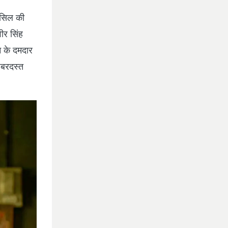
ासिल की
ीर सिंह
 के दमदार
जबरदस्त