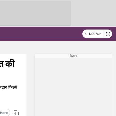
NDTV.in
विज्ञापन
त की
दार फिल्में
hare