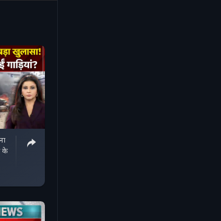
ना
 के