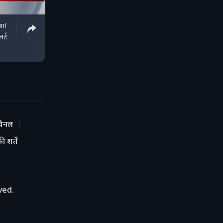
िश!
र्ट
चैनल
 शर्तें
ved.