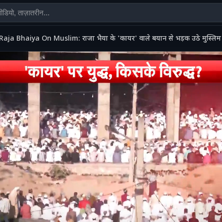
Raja Bhaiya On Muslim: राजा भैया के 'कायर' वाले बयान से भड़क उठे मुस्ल