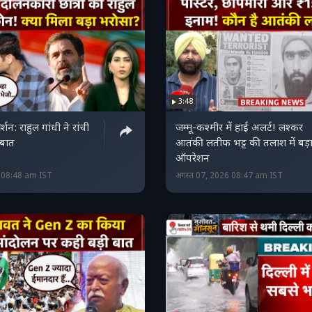
3:48
दर्शन: राहुल गांधी ने रांची
जम्मू-कश्मीर में हाई अलर्ट! लश्कर
ी बात
आतंकी लतीफ भट्ट की तलाश में बड़
ऑपरेशन
6 08:48 am IST
अगस्त 07, 2026 08:47 am IST