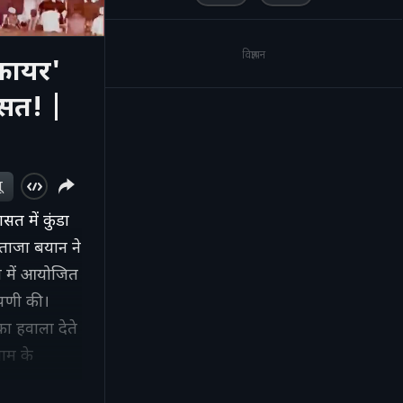
विज्ञापन
कायर'
ासत! |
ू
 में कुंडा
 ताजा बयान ने
ंव में आयोजित
प्पणी की।
का हवाला देते
ाम के