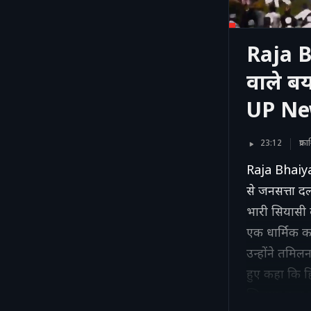
Raja B
वाले ब
UP N
23:12
प्र
Raja Bhaiya
से जनसत्ता दल
भारी सियासी ब
एक धार्मिक का
उन्होंने तमिल
हुए कहा कि ह
खिलाफ कुछ कह