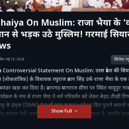
haiya On Muslim: राजा भैया के '
यान से भड़क उठे मुस्लिम! गरमाई सिय
ews
सिनेमा व्‍य
काशित: मई 19, 2026
 Controversial Statement On Muslim: उत्तर प्रदेश की सियासत
 (लोकतांत्रिक) के विधायक रघुराज प्रताप सिंह उर्फ राजा भैया के एक
वंडर खड़ा कर दिया है। प्रतापगढ़-प्रयागराज सीमा पर स्थित मादूपुर गा
र्यक्रम के मंच से राजा भैया ने धर्म परिवर्तन को लेकर बेहद तीखी टि
नाडु के द्रमुक (DMK) नेताओं द्वारा सनातन धर्म पर दिए पुराने बयानों 
Show Full
िंदू समाज ऐसी अपमानजनक टिप्पणियों पर चुप रहता है, जबकि इस्ल
ने पर फतवे जारी हो जाते हैं।