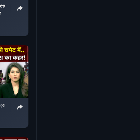
ेटे
ट
हर!
ं