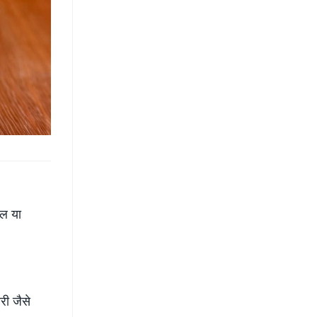
ोल या
री जैसे