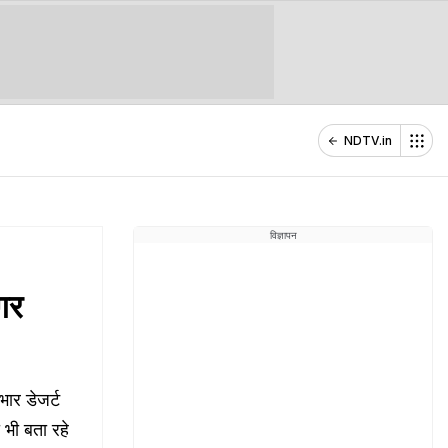
NDTV.in
विज्ञापन
गर
ार डेजर्ट
भी बता रहे