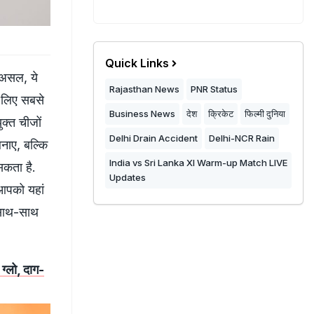
Quick Links
रअसल, ये
Rajasthan News
PNR Status
े लिए सबसे
Business News
देश
क्रिकेट
फिल्मी दुनिया
्‍त चीजों
Delhi Drain Accident
Delhi-NCR Rain
ाए, बल्‍क‍ि
India vs Sri Lanka XI Warm-up Match LIVE
सकता है.
Updates
 आपको यहां
े साथ-साथ
ग्लो, दाग-