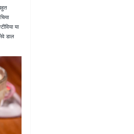
बहुत
 चिया
्टीविया या
ेवे डाल