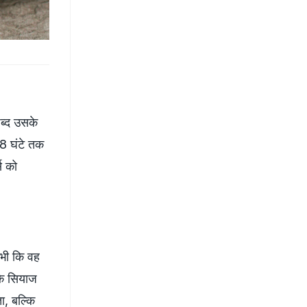
्द उसके
–8 घंटे तक
स को
 भी कि वह
कि सियाज
ा, बल्कि