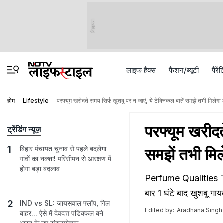
विज्ञापन
लाइफ हैक्स
फैशन/ब्‍यूटी
पैरेंट
होम
Lifestyle
परफ्यूम खरीदते समय सिर्फ खुशबू पर न जाएं, ये टेक्निकल बातें समझें तभी मिले
परफ्यूम खरीदत
ट्रेंडिंग न्यूज़
बिहार पंचायत चुनाव से पहले बदलेगा
समझें तभी मि
गांवों का नक्शा! परिसीमन से आरक्षण में
होगा बड़ा बदलाव
Perfume Qualities Tes
बार 1 घंटे बाद खुशबू गाय
IND vs SL: जायसवाल फ्लॉप, गिल
Edited by:
Aradhana Singh
बाहर... ऐसे में देवदत्त पडिक्कल बने
भारत के नए संकटमोचक