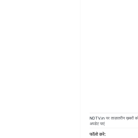
NDTV.in
पर ताज़ातरीन ख़बरों को
अपडेट पाएं
फॉलो करे: