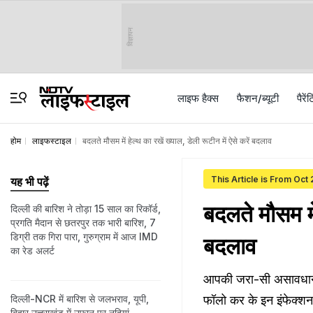
विज्ञापन
लाइफ हैक्स
फैशन/ब्‍यूटी
पैरेंट
होम
लाइफस्टाइल
बदलते मौसम में हेल्थ का रखें ख्याल, डेली रूटीन में ऐसे करें बदलाव
This Article is From Oct
यह भी पढ़ें
बदलते मौसम में
दिल्ली की बारिश ने तोड़ा 15 साल का रिकॉर्ड,
प्रगति मैदान से छतरपुर तक भारी बारिश, 7
डिग्री तक गिरा पारा, गुरुग्राम में आज IMD
बदलाव
का रेड अलर्ट
आपकी जरा-सी असावधानी आ
दिल्ली-NCR में बारिश से जलभराव, यूपी,
फॉलो कर के इन इंफेक्शन
बिहार उत्तराखंड में उफान पर नदियां,