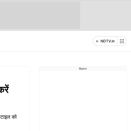
NDTV.in
विज्ञापन
रें
स्टाइल को