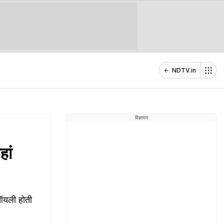
NDTV.in
विज्ञापन
हां
ऑयली होती