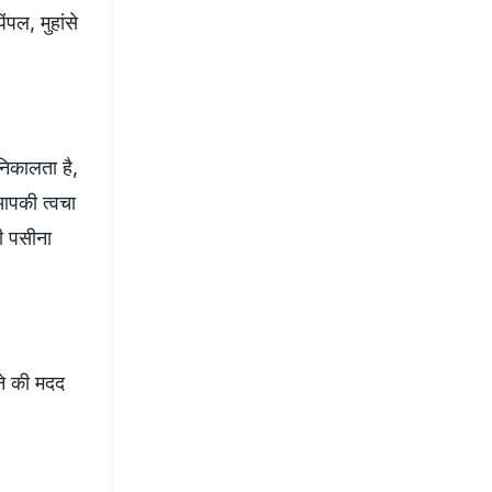
पल, मुहांसे
निकालता है,
 आपकी त्वचा
भी पसीना
ने की मदद