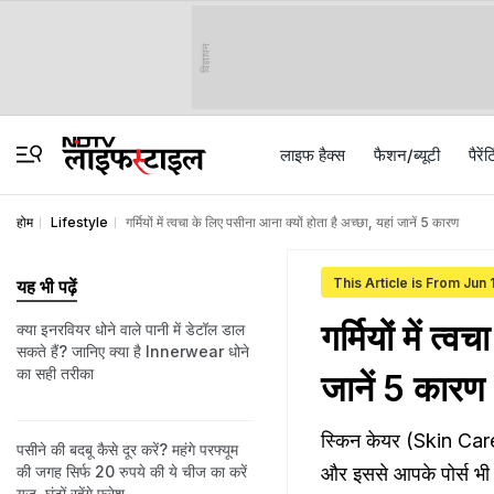
विज्ञापन
लाइफ हैक्स
फैशन/ब्‍यूटी
पैरेंट
होम
Lifestyle
गर्मियों में त्वचा के लिए पसीना आना क्यों होता है अच्छा, यहां जानें 5 कारण
This Article is From Jun
यह भी पढ़ें
गर्मियों में त्
क्या इनरवियर धोने वाले पानी में डेटॉल डाल
सकते हैं? जानिए क्या है Innerwear धोने
का सही तरीका
जानें 5 कारण
स्किन केयर (Skin Care
पसीने की बदबू कैसे दूर करें? महंगे परफ्यूम
की जगह सिर्फ 20 रुपये की ये चीज का करें
और इससे आपके पोर्स भी ब
यूज, घंटों रहेंगे फ्रेश