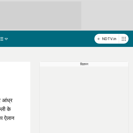
NDTV.in
विज्ञापन
और आंध्र
्ली के
का ऐलान