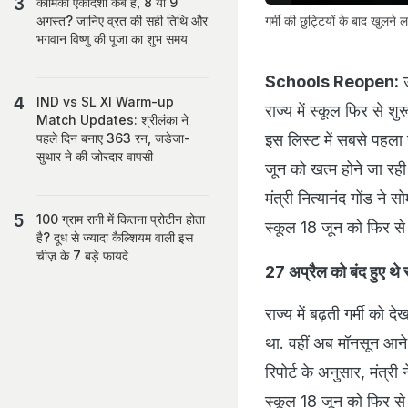
कामिका एकादशी कब है, 8 या 9
गर्मी की छुट्टियों के बाद खुलने ल
अगस्त? जानिए व्रत की सही तिथि और
भगवान विष्णु की पूजा का शुभ समय
Schools Reopen:
उ
IND vs SL XI Warm-up
राज्य में स्कूल फिर से शुर
Match Updates: श्रीलंका ने
इस लिस्ट में सबसे पहला
पहले दिन बनाए 363 रन, जडेजा-
सुथार ने की जोरदार वापसी
जून को खत्म होने जा रही
मंत्री नित्यानंद गोंड ने 
100 ग्राम रागी में कितना प्रोटीन होता
स्कूल 18 जून को फिर से 
है? दूध से ज्यादा कैल्शियम वाली इस
चीज़ के 7 बड़े फायदे
27 अप्रैल को बंद हुए थे 
राज्य में बढ़ती गर्मी क
था. वहीं अब मॉनसून आने 
रिपोर्ट के अनुसार, मंत्र
स्कूल 18 जून को फिर से ख