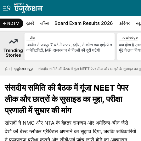
ख़बरें
जॉब्स
Board Exam Results 2026
करियर
स्क
NDTV
India
Knowledge
उज्जैन से जयपुर 7 घंटे में सफर, इंदौर, से कोटा तक हाईस्पीड
क्या होता है 
Trending
कनेक्टिविटी, MP-राजस्थान से दिल्ली की दूरी घटेगी
मुंढे ने लगा दिय
Stories
होम
एजुकेशन न्यूज़
संसदीय समिति की बैठक में गूंजा NEET पेपर लीक और छात्रों के सुसाइड का मुद्दा, 
संसदीय समिति की बैठक में गूंजा NEET पेपर
लीक और छात्रों के सुसाइड का मुद्दा, परीक्षा
प्रणाली में सुधार की मांग
सांसदों ने NMC और NTA के बेहतर समन्वय और अमेरिका-चीन जैसे
देशों की बेस्ट ग्लोबल प्रैक्टिस अपनाने का सुझाव दिया, जबकि अधिकारियों
ने फूलप्रूफ परीक्षा कराने और सीबीआई जांच जारी होने का आश्वासन