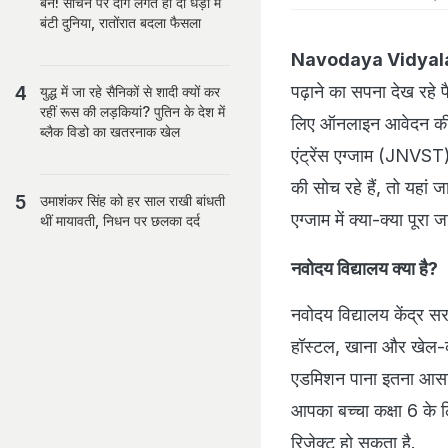
बैन! सचिन पर दाग लगते ही दो धड़ों में
बंटी दुनिया, रातोंरात बदला फैसला
Navodaya Vidyal
पढ़ाने का सपना देख रहे 
युद्ध में जा रहे सैनिकों से शादी क्यों कर
रहीं रूस की लड़कियां? पुतिन के देश में
लिए ऑनलाइन आवेदन की प
ब्लैक विडो का खतरनाक खेल
एंट्रेंस एग्जाम (JNVS
की सोच रहे हैं, तो यहां 
उमाशंकर सिंह को हर साल राखी बांधती
एग्जाम में क्या-क्या पूरा ज
थीं मायावती, न‍िधन पर छलका दर्द
नवोदय विद्यालय क्या है?
नवोदय विद्यालय केंद्र सर
हॉस्टल, खाना और खेल-कूद
एडमिशन पाना इतना आसान 
आपका बच्चा कक्षा 6 के लि
रिजेक्ट हो सकता है.