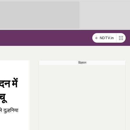
NDTV.in
विज्ञापन
न में
चू
दुल्हनिया