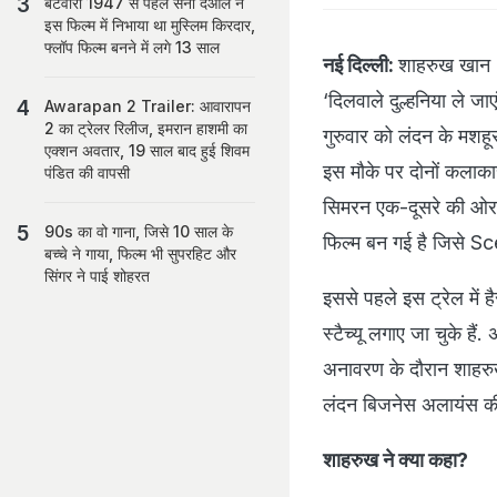
बटवारा 1947 से पहले सनी देओल ने
इस फिल्म में निभाया था मुस्लिम किरदार,
फ्लॉप फिल्म बनने में लगे 13 साल
नई दिल्ली:
शाहरुख खान 
‘दिलवाले दुल्हनिया ले ज
Awarapan 2 Trailer: आवारापन
2 का ट्रेलर रिलीज, इमरान हाशमी का
गुरुवार को लंदन के मशह
एक्शन अवतार, 19 साल बाद हुई शिवम
इस मौके पर दोनों कलाकार
पंडित की वापसी
सिमरन एक-दूसरे की ओर ह
90s का वो गाना, जिसे 10 साल के
फिल्म बन गई है जिसे S
बच्चे ने गाया, फिल्म भी सुपरहिट और
सिंगर ने पाई शोहरत
इससे पहले इस ट्रेल में है
स्टैच्यू लगाए जा चुके है
अनावरण के दौरान शाहर
लंदन बिजनेस अलायंस की 
शाहरुख ने क्या कहा?