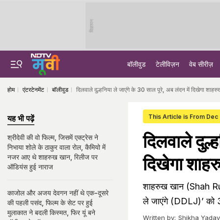
विज्ञापन
बॉलीवुड
टेलीविज़न
वेब सीरीज़
होम
एंटरटेनमेंट
बॉलीवुड
दिलवाले दुल्हनिया ले जाएंगे के 30 साल पूरे, अब लंदन में दिखेगा श
This Article is From Dec
यह भी पढ़ें
दिलवाले दुल्
श्रीदेवी की वो फिल्म, जिसमें एक्ट्रेस ने
निभाया शोले के ठाकुर वाला रोल, कैमियो में
नजर आए थे शाहरुख खान, रिलीज पर
दिखेगा शाह
ऑडियंस हुई नाराज
शाहरुख खान (Shah Ruk
काजोल और अजय देवगन नहीं थे एक-दूसरे
ले जाएंगे (DDLJ)’ को 30
की पहली पसंद, फिल्म के सेट पर हुई
मुलाकात ने बदली किस्मत, फिर यूं बने
Written by:
Shikha Yadav