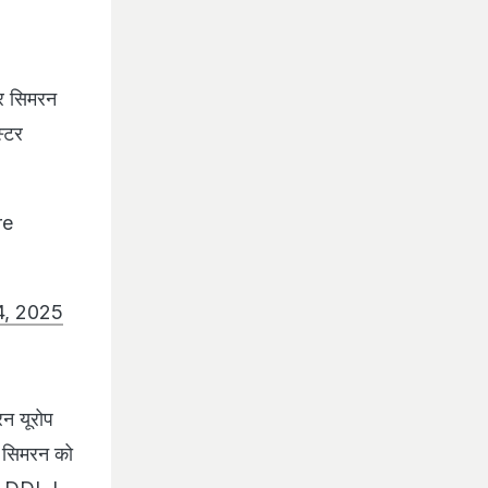
और सिमरन
्टर
re
, 2025
रन यूरोप
ज सिमरन को