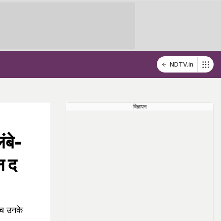
NDTV.in
विज्ञापन
ंबे-
न द
ीच उनके