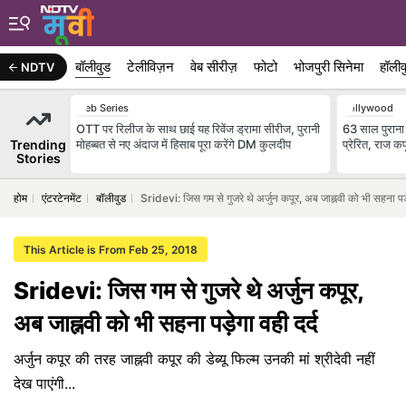
बॉलीवुड
टेलीविज़न
वेब सीरीज़
फोटो
भोजपुरी सिनेमा
हॉलीव
NDTV
Web Series
Bollywood
OTT पर रिलीज के साथ छाई यह रिवेंज ड्रामा सीरीज, पुरानी
63 साल पुराना व
Trending
मोहब्बत से नए अंदाज में हिसाब पूरा करेंगे DM कुलदीप
प्रेरित, राज 
Stories
होम
एंटरटेनमेंट
बॉलीवुड
Sridevi: जिस गम से गुजरे थे अर्जुन कपूर, अब जाह्नवी को भी सहना पड़े
This Article is From Feb 25, 2018
Sridevi: जिस गम से गुजरे थे अर्जुन कपूर,
अब जाह्नवी को भी सहना पड़ेगा वही दर्द
अर्जुन कपूर की तरह जाह्नवी कपूर की डेब्यू फिल्म उनकी मां श्रीदेवी नहीं
देख पाएंगी...