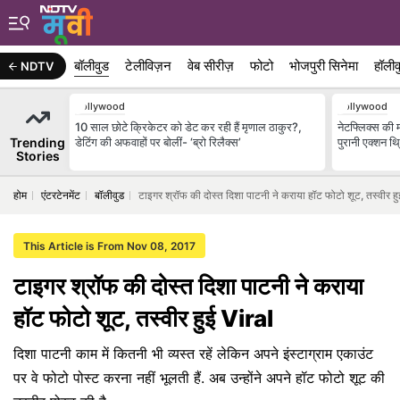
बॉलीवुड
टेलीविज़न
वेब सीरीज़
फोटो
भोजपुरी सिनेमा
हॉलीव
NDTV
Bollywood
Bollywood
10 साल छोटे क्रिकेटर को डेट कर रही हैं मृणाल ठाकुर?,
नेटफ्लिक्स की म
Trending
डेटिंग की अफवाहों पर बोलीं- ‘ब्रो रिलैक्स’
पुरानी एक्शन थ
Stories
होम
एंटरटेनमेंट
बॉलीवुड
टाइगर श्रॉफ की दोस्त दिशा पाटनी ने कराया हॉट फोटो शूट, तस्वीर ह
This Article is From Nov 08, 2017
टाइगर श्रॉफ की दोस्त दिशा पाटनी ने कराया
हॉट फोटो शूट, तस्वीर हुई Viral
दिशा पाटनी काम में कितनी भी व्यस्त रहें लेकिन अपने इंस्टाग्राम एकाउंट
पर वे फोटो पोस्ट करना नहीं भूलती हैं. अब उन्होंने अपने हॉट फोटो शूट की