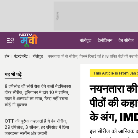
विज्ञापन
बॉलीवुड
टेलीविज़न
वेब सीरीज़
होम
एंटरटेनमेंट
बॉलीवुड
नयनतारा की वो सीरीज, जिसमें दिखाई गई है 18 शक्ति पीठों की कहानी
This Article is From Jan
यह भी पढ़ें
नयनतारा की 
8 एपिसोड की सांसें रोक देने वाली नेटफ्लिक्स
हॉरर सीरीज, दुनियाभर में टॉप 10 में शामिल,
महल में आत्माओं का साया, जिंदा नहीं बचता
पीठों की कहा
कोई भी युवराज
के अंग, IMD
OTT की धुरंधर कहलाती है ये वेब सीरीज,
29 एपिसोड, 3 सीजन, हर एपिसोड में छिपा
इस सीरीज को आस्तिक और न
जबरदस्त सस्पेंस और कहानी