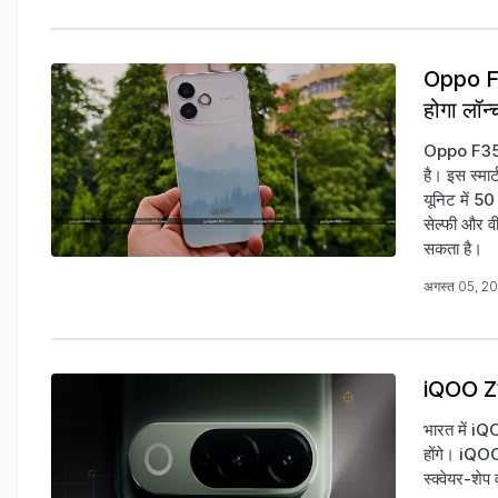
Oppo F35
होगा लॉन्
Oppo F35 P
है। इस स्म
यूनिट में 50
सेल्फी और 
सकता है।
अगस्त 05, 2
iQOO Z11 
भारत में iQ
होंगे। iQOO 
स्क्वेयर-शेप