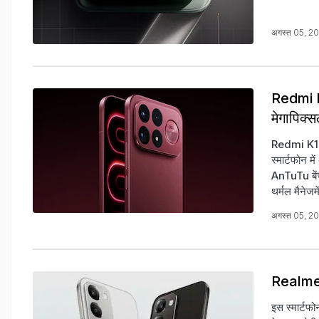
अगस्त 05, 2
Redmi K
मेगापिक्स
Redmi K10
स्मार्टफोन म
AnTuTu बेंचम
थर्मल मैनेजम
अगस्त 05, 2
Realme 
इस स्मार्टफो