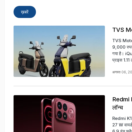
ख़बरें
TVS Moto
TVS Motor 
9,000 रुपये
गया है। iQu
प्राइस 1.11 
अगस्त 06, 2
Redmi K
लॉन्च
Redmi K100
27 W वायर्ड 
6.9 इंच फ्लै