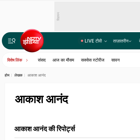
विज्ञापन
LIVE टीवी
ताज़ातरीन
15 साल की रंजिश, दर्जनों गोलियां और कई मर्डर... जानिए चरखी दादरी के कासनी-काला गैंग की पूरी कहानी
संसद
आज का मौसम
सक्सेस स्टोरीज
सावन
विशेष लिंक
होम
लेखक
आकाश आनंद
आकाश आनंद
आकाश आनंद की रिपोर्ट्स