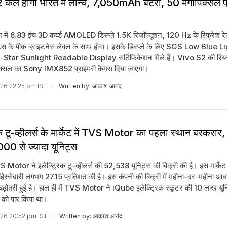
कल होगा भारत में लॉन्च, 7,050mAh बैटरी, 50 मेगापिक्सल प
ोन में 6.83 इंच 3D कर्व्ड AMOLED डिस्प्ले 1.5K रिजॉल्यूशन, 120 Hz के रिफ्रेश 
स के पीक ब्राइटनेस लेवल के साथ होगा। इसके डिस्प्ले के लिए SGS Low Blue 
tar Sunlight Readable Display सर्टिफिकेशन मिले हैं। Vivo S2 की रियर 
ापिक्सल का Sony IMX852 प्राइमरी कैमरा दिया जाएगा।
026 22:25 pm IST
Written by: आकाश आनंद
क टू-व्हीलर्स के मार्केट में TVS Motor का पहला स्थान बरकरार, ज
000 से ज्यादा यूनिट्स
VS Motor ने इलेक्ट्रिक टू-व्हीलर्स की 52,538 यूनिट्स की बिक्री की है। इस मार्केट
स्सेदारी लगभग 27.15 प्रतिशत की है। इस कंपनी की बिक्री में महीना-दर-महीना आ
बढ़ोतरी हुई है। हाल ही में TVS Motor ने iQube इलेक्ट्रिक स्कूटर की 10 लाख यू
िंग को पार किया था।
026 20:52 pm IST
Written by: आकाश आनंद