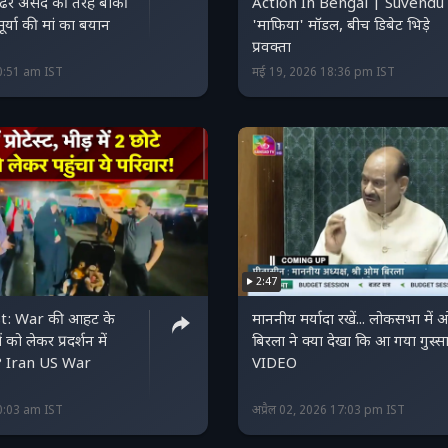
ं ढेर असद की तरह बाकी
Action In Bengal | Suvendu का
 सूर्या की मां का बयान
'माफिया' मॉडल, बीच डिबेट भिड़े
प्रवक्ता
0:51 am IST
मई 19, 2026 18:36 pm IST
2:47
st: War की आहट के
माननीय मर्यादा रखें... लोकसभा में
ं को लेकर प्रदर्शन में
बिरला ने क्या देखा कि आ गया गुस्स
र? Iran US War
VIDEO
0:03 am IST
अप्रैल 02, 2026 17:03 pm IST