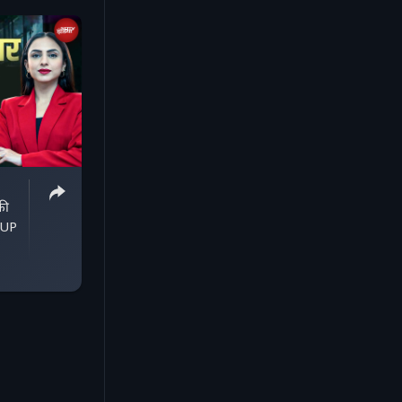
की
 UP