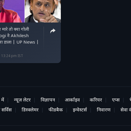
 मारे तो क्या गोली
gi ने Akhilesh
ना डाला | UP News |
6 13:24 pm IST
में
न्यूज लेटर
विज्ञापन
आर्काइव
करियर
एप्स
 सर्विस
डिस्क्लेमर
फीडबैक
इन्वेस्टर्स
निवारण
सेवा की