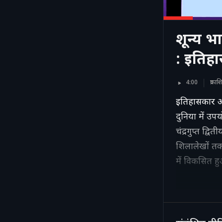
शून्य भ
: इतिह
4:00
प्रका
इतिहासकार और
दुनिया में उप
चंद्रगुप्त द्व
शिलालेखों तक
में विकसित ह