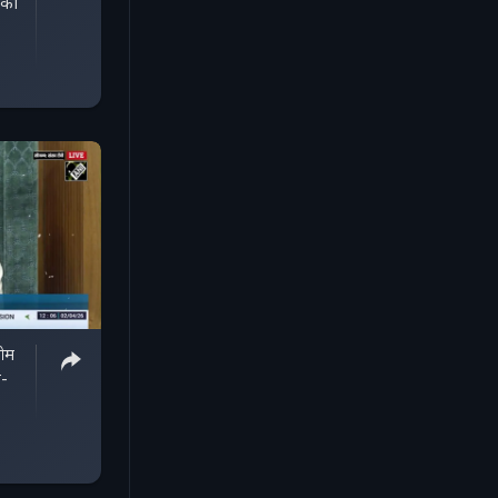
 ओम
ा-