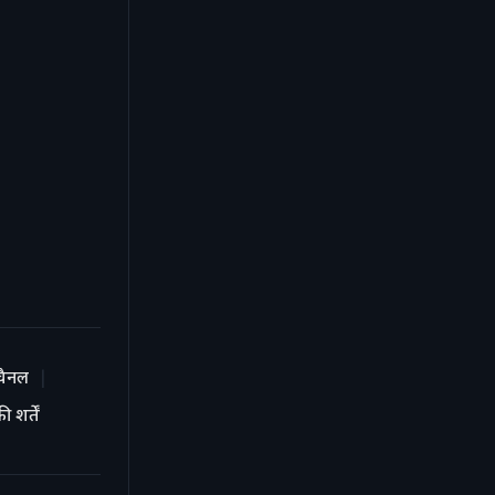
चैनल
 शर्तें