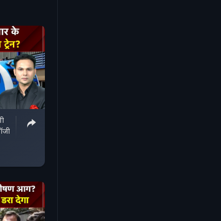
गी
लॉजी