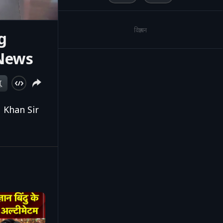
विज्ञापन
g
 News
ू
| Khan Sir