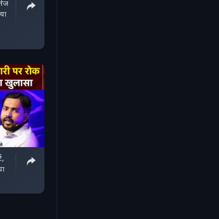
 तेज
्या
ट,
या