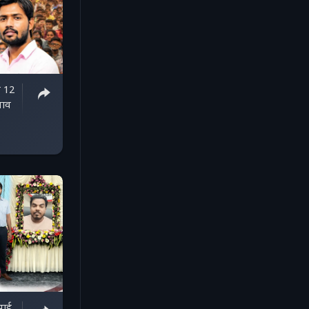
ो 12
नाव
भाई