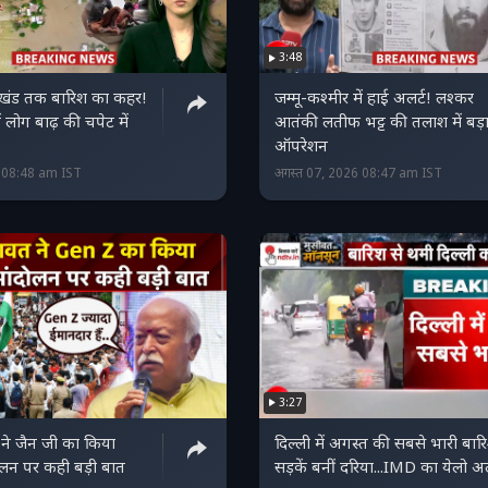
3:48
ाखंड तक बारिश का कहर!
जम्मू-कश्मीर में हाई अलर्ट! लश्कर
ं लोग बाढ़ की चपेट में
आतंकी लतीफ भट्ट की तलाश में बड़
ऑपरेशन
6 08:48 am IST
अगस्त 07, 2026 08:47 am IST
3:27
ने जैन जी का किया
दिल्ली में अगस्त की सबसे भारी बार
लन पर कही बड़ी बात
सड़कें बनीं दरिया...IMD का येलो अल