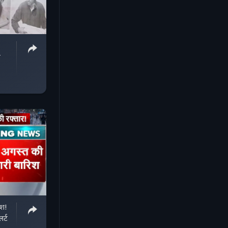
ा
िश!
र्ट