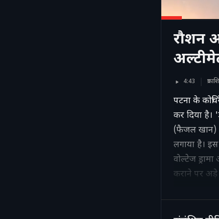
रौशन आ
अल्टीमे
4:43
प्रका
पटना के कोचि
कर दिया है। '
(फैजल खान) प
लगाया है। इस
वोल्टेज ड्रा
कराने पर अड़े 