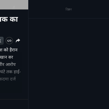
विज्ञापन
 तक का
ू
श को हैरान
क खान सर
ंभीर आरोप
घंटे तक हाई-
कदमा दर्ज