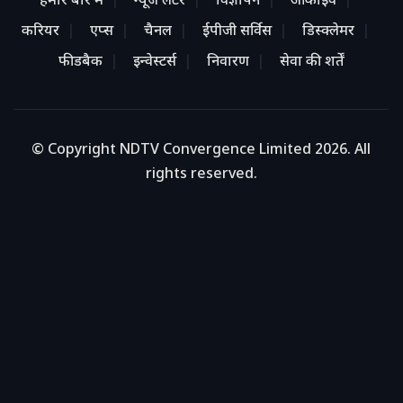
हमारे बारे में
न्यूज लेटर
विज्ञापन
आर्काइव
करियर
एप्स
चैनल
ईपीजी सर्विस
डिस्क्लेमर
फीडबैक
इन्वेस्टर्स
निवारण
सेवा की शर्तें
© Copyright NDTV Convergence Limited 2026. All
rights reserved.