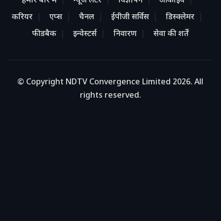
हमारे बारे में
न्यूज लेटर
विज्ञापन
आर्काइव
करियर
एप्स
चैनल
ईपीजी सर्विस
डिस्क्लेमर
फीडबैक
इन्वेस्टर्स
निवारण
सेवा की शर्तें
© Copyright NDTV Convergence Limited 2026. All
rights reserved.