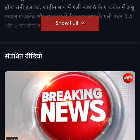
हौज़ रानी इलाका, शाहीन बाग में गली नंबर 6 के ए ब्लॉक में अबू
फजल एनक्लेव और शाहदरा में ईस्ट राम नगर के गली नंबर 3,4
Show Full
और 5 को सील कर दिया गया है.
संबंधित वीडियो