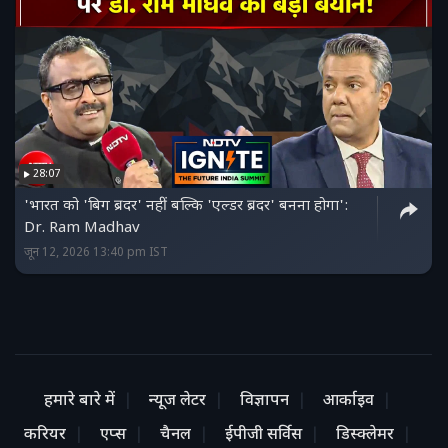
28:07
'भारत को 'बिग ब्रदर' नहीं बल्कि 'एल्डर ब्रदर' बनना होगा':
Dr. Ram Madhav
जून 12, 2026 13:40 pm IST
हमारे बारे में
न्यूज लेटर
विज्ञापन
आर्काइव
करियर
एप्स
चैनल
ईपीजी सर्विस
डिस्क्लेमर