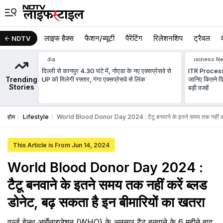
लाइफ हैक्स
फैशन/ब्‍यूटी
पैरेंटिंग
रिलेशनशिप
ट्रैवल
NDTV
India
Business N
दिल्ली से कानपुर 4.30 घंटे में, नोएडा के नए एक्सप्रेसवे से
ITR Process
Trending
UP को मिलेगी रफ्तार, गंगा एक्सप्रेसवे से लिंक
जानिए कितने द
Stories
बड़ी वजहें
होम
Lifestyle
World Blood Donor Day 2024 : टैटू बनवाने के इतने समय तक नहीं करें ब
This Article is From Jun 14, 2024
World Blood Donor Day 2024 :
टैटू बनवाने के इतने समय तक नहीं करें ब्लड
डोनेट, बढ़ सकता है इन बीमारियों का खतरा
वर्ल्ड हेल्थ आर्गेनाइजेशन (WHO) के अनुसार टैटू बनवाने के 6 महीने बाद