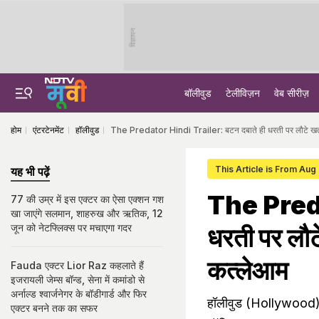
विज्ञापन
बॉलीवुड
टेलीविज़न
वेब सीरीज़
होम
एंटरटेनमेंट
हॉलीवुड
The Predator Hindi Trailer: बटन दबाते ही धरती पर लौटे खतर
This Article is From Aug
यह भी पढ़ें
The Preda
77 की उम्र में इस एक्टर का ऐसा एक्शन गश
खा जाएंगे सलमान, शाहरुख और ऋतिक, 12
जून को नेटफ्लिक्स पर मचाएगा गदर
धरती पर लौट
कत्लेआम
Fauda एक्टर Lior Raz कहलाते हैं
इजरायली जेम्स बॉन्ड, सेना में कमांडो से
अर्नाल्ड श्वार्जनेगर के बॉडीगार्ड और फिर
हॉलीवुड (Hollywood) क
एक्टर बनने तक का सफर