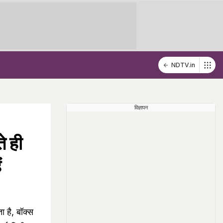
NDTV.in
विज्ञापन
 ही
ं
 है, बॉक्स