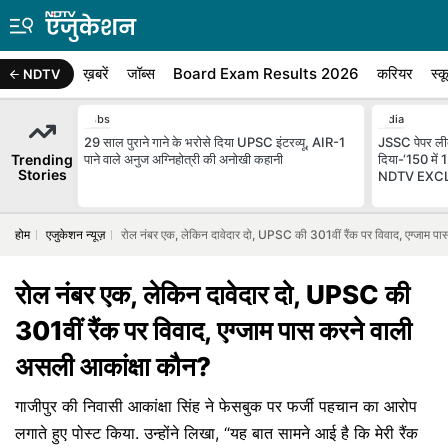
ख़बरें
जॉब्स
Board Exam Results 2026
करियर
स्क
NDTV
Jobs
India
29 साल पुराने गाने के भरोसे दिया UPSC इंटरव्यू, AIR-1
JSSC पेपर लीक
Trending
पाने वाले अनुज अग्निहोत्री की अनोखी कहानी
दिया-‘150 में 
Stories
NDTV EXC
होम
एजुकेशन न्यूज़
रोल नंबर एक, लेकिन दावेदार दो, UPSC की 301वीं रैंक पर विवाद, एग्जाम प
रोल नंबर एक, लेकिन दावेदार दो, UPSC की
301वीं रैंक पर विवाद, एग्जाम पास करने वाली
असली आकांक्षा कौन?
गाजीपुर की निवासी आकांक्षा सिंह ने फेसबुक पर फर्जी पहचान का आरोप
लगाते हुए पोस्ट किया. उन्होंने लिखा, “यह बात सामने आई है कि मेरी रैंक