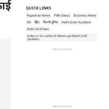
फाई
QUICK LINKS
Rajasthan News
PNR Status
Business News
देश
क्रिकेट
फिल्मी दुनिया
Delhi Drain Accident
Delhi-NCR Rain
India vs Sri Lanka XI Warm-up Match LIVE
Updates
Advertisement
Advertisement