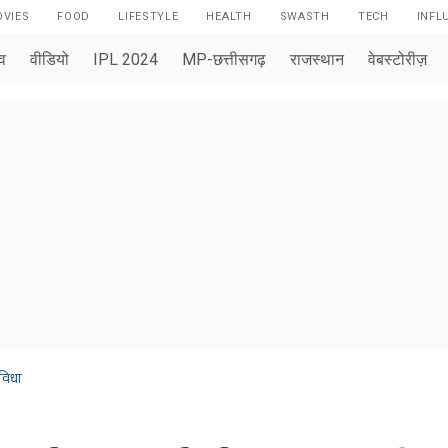
VIES
FOOD
LIFESTYLE
HEALTH
SWASTH
TECH
INFL
ाव
वीडियो
IPL 2024
MP-छत्तीसगढ़
राजस्थान
वेबस्टोरीज़
विधा