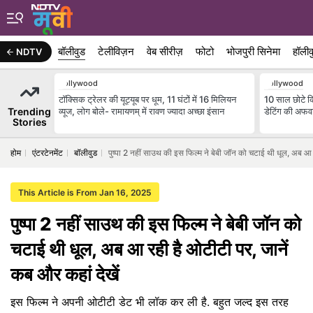
बॉलीवुड
टेलीविज़न
वेब सीरीज़
फोटो
भोजपुरी सिनेमा
हॉलीव
NDTV
Bollywood
Bollywood
टॉक्सिक ट्रेलर की यूट्यूब पर धूम, 11 घंटों में 16 मिलियन
10 साल छोटे क्
Trending
व्यूज, लोग बोले- रामायणम् में रावण ज्यादा अच्छा इंसान
डेटिंग की अफवाह
Stories
होम
एंटरटेनमेंट
बॉलीवुड
पुष्पा 2 नहीं साउथ की इस फिल्म ने बेबी जॉन को चटाई थी धूल, अब आ 
This Article is From Jan 16, 2025
पुष्पा 2 नहीं साउथ की इस फिल्म ने बेबी जॉन को
चटाई थी धूल, अब आ रही है ओटीटी पर, जानें
कब और कहां देखें
इस फिल्म ने अपनी ओटीटी डेट भी लॉक कर ली है. बहुत जल्द इस तरह